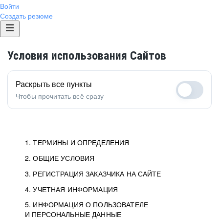
Войти
Создать резюме
Условия использования Сайтов
Раскрыть все пункты
Чтобы прочитать всё сразу
1. ТЕРМИНЫ И ОПРЕДЕЛЕНИЯ
2. ОБЩИЕ УСЛОВИЯ
1.1. Хэдхантер
исполнитель, юридическое
лицо ООО «Хэдхантер», ИНН
Условия определяют отношения между Заказчиками,
3. РЕГИСТРАЦИЯ ЗАКАЗЧИКА НА САЙТЕ
7718620740, адрес: 125047,
Пользователями и Хэдхантер.
Как происходит регистрация Заказчиков
4. УЧЕТНАЯ ИНФОРМАЦИЯ
г. Москва, внутригородская
и Пользователей на Сайте.
Условия отражают то, как работает Хэдхантер, Сайт
5. ИНФОРМАЦИЯ О ПОЛЬЗОВАТЕЛЕ
Данные для доступа в Личный кабинет не должны
территория Муниципальный
и все сервисы.
И ПЕРСОНАЛЬНЫЕ ДАННЫЕ
попадать к посторонним лицам. Для этого Заказчик
округ Тверской, 2-я Брестская
Мы перечисляем, какие документы нужны