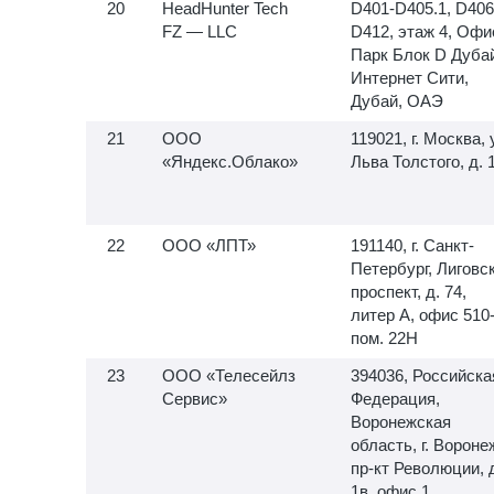
HeadHunter Tech
D401-D405.1, D406
FZ — LLC
D412, этаж 4, Офи
Парк Блок D Дуба
Интернет Сити,
Дубай, ОАЭ
ООО
119021, г. Москва, 
«Яндекс.Облако»
Льва Толстого, д. 
ООО «ЛПТ»
191140, г. Санкт-
Петербург, Лиговс
проспект, д. 74,
литер А, офис
510-
пом. 22Н
ООО «Телесейлз
394036, Российска
Сервис»
Федерация,
Воронежская
область, г. Вороне
пр-кт Революции, 
1в, офис 1