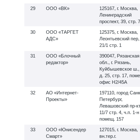
ООО «ВК»
125167, г. Москва,
Ленинградский
проспект, 39, стр. 
ООО «ТАРГЕТ
125375, г. Москва,
АДС»
Леонтьевский пер,
21/1 стр. 1
ООО «Блочный
390047, Рязанская
редактор»
обл., г. Рязань,
Куйбышевское ш.,
д. 25, стр. 17, пом
офис H2/45A
АО «Интернет-
197110, город Санк
Проекты»
Петербург,
Левашовский пр-кт,
11/7 стр. 4, ч.п.
1-н
помещ. 157
ООО «Юнисендер
127015, г. Москва,
Смарт»
вн.тер.г.